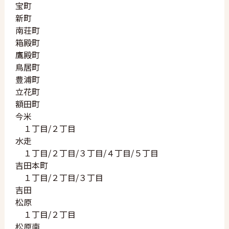
堀江店
宝町
福島店
新町
天満店
南荘町
西中島店
箱殿町
中津店
鷹殿町
阿倍野店
鳥居町
東大阪店
豊浦町
江坂店
立花町
新石切店
額田町
今米
会社概要
１丁目/２丁目
利用規約
水走
個人情報保護
１丁目/２丁目/３丁目/４丁目/５丁目
吉田本町
１丁目/２丁目/３丁目
吉田
松原
１丁目/２丁目
松原南