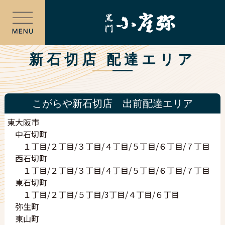
トップ
新石切店 配達エリア
配達店舗検索
出前注文
テイクアウト注文
提供メニュー
こがらや新石切店 出前配達エリア
小雀弥のこだわり
東大阪市
スタッフ募集
中石切町
メンバーページ
１丁目/２丁目/３丁目/４丁目/５丁目/６丁目/７丁目
西石切町
新規登録
１丁目/２丁目/３丁目/４丁目/５丁目/６丁目/７丁目
ログイン
東石切町
店舗案内
１丁目/２丁目/５丁目/3丁目/４丁目/６丁目
黒門店
弥生町
松屋町店
東山町